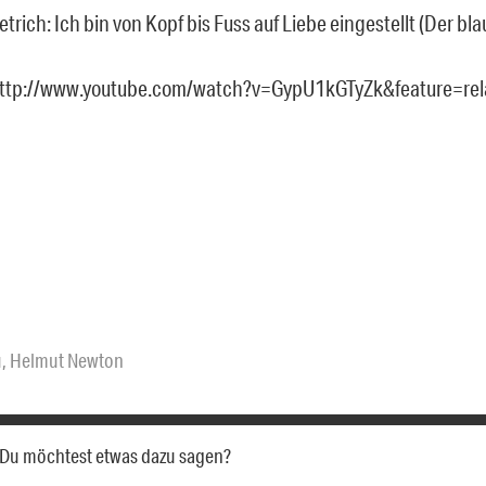
trich: Ich bin von Kopf bis Fuss auf Liebe eingestellt (Der bl
http://www.youtube.com/watch?v=GypU1kGTyZk&feature=rel
u
,
Helmut Newton
a. Du möchtest etwas dazu sagen?