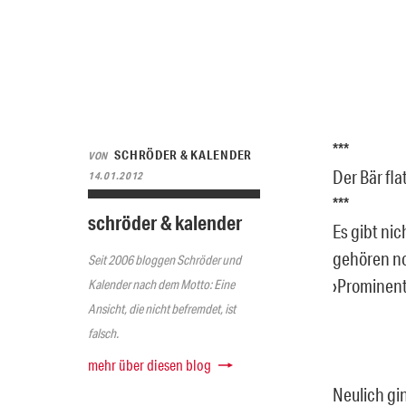
***
SCHRÖDER & KALENDER
VON
Der Bär fla
14.01.2012
***
schröder & kalender
Es gibt nic
gehören no
Seit 2006 bloggen Schröder und
›Prominent
Kalender nach dem Motto: Eine
Ansicht, die nicht befremdet, ist
falsch.
mehr über diesen blog
Neulich gi