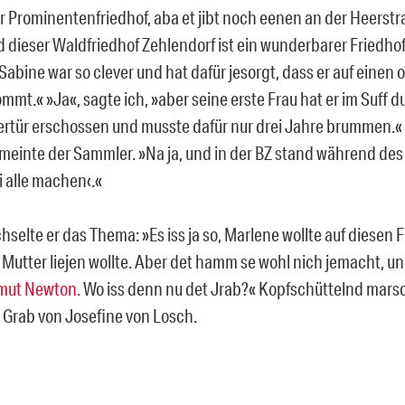
r Prominentenfriedhof, aba et jibt noch eenen an der Heerstra
 dieser Waldfriedhof Zehlendorf ist ein wunderbarer Friedhof
Sabine war so clever und hat dafür jesorgt, dass er auf einen
mmt.« »Ja«, sagte ich, »aber seine erste Frau hat er im Suff d
tür erschossen und musste dafür nur drei Jahre brummen.« 
, meinte der Sammler. »Na ja, und in der BZ stand während des 
i alle machen‹.«
selte er das Thema: »Es iss ja so, Marlene wollte auf diesen Fr
Mutter liejen wollte. Aber det hamm se wohl nich jemacht, und
mut Newton.
Wo iss denn nu det Jrab?« Kopfschüttelnd marsch
 Grab von Josefine von Losch.