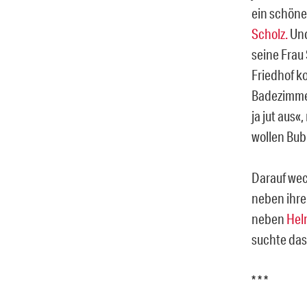
ein schöne
Scholz.
Und
seine Frau 
Friedhof ko
Badezimmer
ja jut aus«
wollen Bub
Darauf wech
neben ihre 
neben
Hel
suchte das
* * *