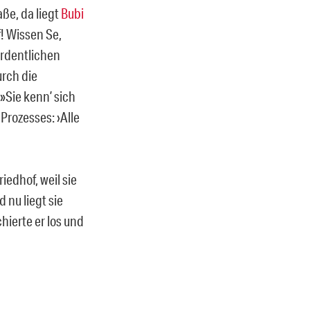
ße, da liegt
Bubi
! Wissen Se,
 ordentlichen
urch die
»Sie kenn’ sich
Prozesses: ›Alle
iedhof, weil sie
 nu liegt sie
ierte er los und