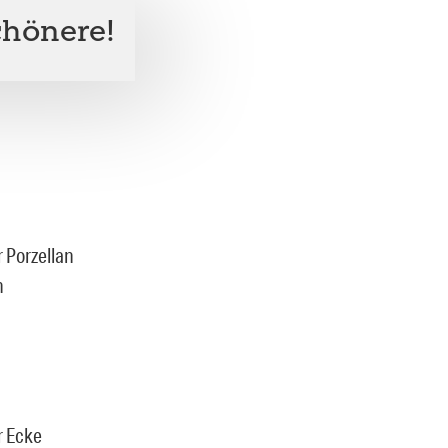
chönere!
r Porzellan
h
r Ecke