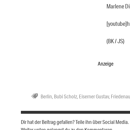
Marlene Die
[youtube]
(BK / JS)
Anzeige
Berlin
,
Bubi Scholz
,
Eiserner Gustav
,
Friedena
Dir hat der Beitrag gefallen? Teile ihn über Social Medi
Weiter unten gelangst du zu den Kommentaren.