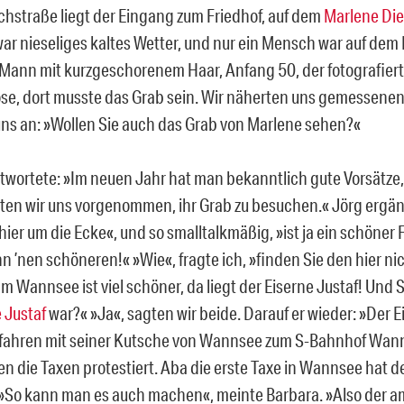
hstraße liegt der Eingang zum Friedhof, auf dem
Marlene Die
war nieseliges kaltes Wetter, und nur ein Mensch war auf dem 
 Mann mit kurzgeschorenem Haar, Anfang 50, der fotografierte
ose, dort musste das Grab sein. Wir näherten uns gemessenen
uns an: »Wollen Sie auch das Grab von Marlene sehen?«
twortete: »Im neuen Jahr hat man bekanntlich gute Vorsätze, 
ten wir uns vorgenommen, ihr Grab zu besuchen.« Jörg ergän
ier um die Ecke«, und so smalltalkmäßig, »ist ja ein schöner 
nn ’nen schöneren!« »Wie«, fragte ich, »finden Sie den hier n
m Wannsee ist viel schöner, da liegt der Eiserne Justaf! Und S
 Justaf
war?« »Ja«, sagten wir beide. Darauf er wieder: »Der Ei
efahren mit seiner Kutsche von Wannsee zum S-Bahnhof Wan
jen die Taxen protestiert. Aba die erste Taxe in Wannsee hat 
 »So kann man es auch machen«, meinte Barbara. »Also der a