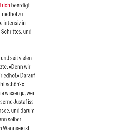
trich
beerdigt
Friedhof zu
 intensiv in
 Schrittes, und
und seit vielen
zte: »Denn wir
Friedhof.« Darauf
icht schön?«
ie wissen ja, wer
serne Justaf iss
nsee, und darum
denn selber
m Wannsee ist