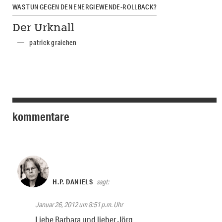
WAS TUN GEGEN DEN ENERGIEWENDE-ROLLBACK?
Der Urknall
patrick graichen
kommentare
H.P. DANIELS
sagt:
Januar 26, 2012 um 8:51 p.m. Uhr
Liebe Barbara und lieber Jörg,