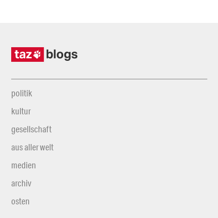
politik
kultur
gesellschaft
aus aller welt
medien
archiv
osten