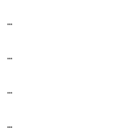
***
***
***