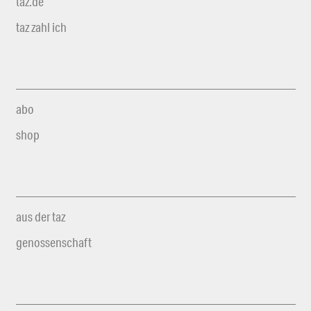
taz.de
taz zahl ich
abo
shop
aus der taz
genossenschaft