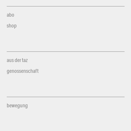
abo
shop
aus der taz
genossenschaft
bewegung