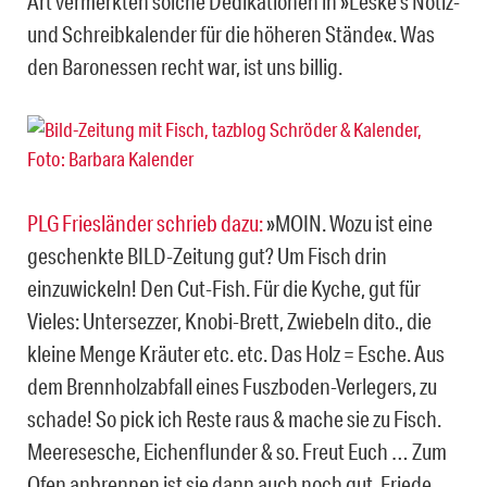
Art vermerkten solche Dedikationen in »Leske’s Notiz-
und Schreibkalender für die höheren Stände«. Was
den Baronessen recht war, ist uns billig.
PLG Friesländer schrieb dazu:
»MOIN. Wozu ist eine
geschenkte BILD-Zeitung gut? Um Fisch drin
einzuwickeln! Den Cut-Fish. Für die Kyche, gut für
Vieles: Untersezzer, Knobi-Brett, Zwiebeln dito., die
kleine Menge Kräuter etc. etc. Das Holz = Esche. Aus
dem Brennholzabfall eines Fuszboden-Verlegers, zu
schade! So pick ich Reste raus & mache sie zu Fisch.
Meeresesche, Eichenflunder & so. Freut Euch … Zum
Ofen anbrennen ist sie dann auch noch gut. Friede