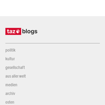
politik
kultur
gesellschaft
aus aller welt
medien
archiv
osten