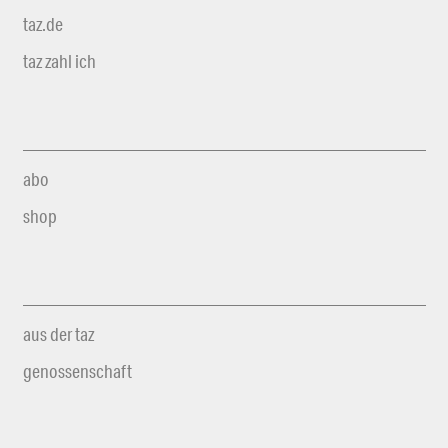
taz.de
taz zahl ich
abo
shop
aus der taz
genossenschaft