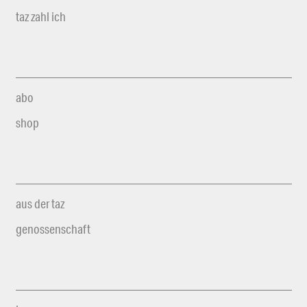
taz zahl ich
abo
shop
aus der taz
genossenschaft