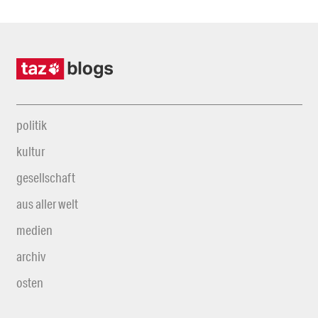
politik
kultur
gesellschaft
aus aller welt
medien
archiv
osten