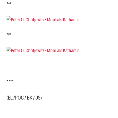
***
***
* * *
(EL /POC / BK / JS)