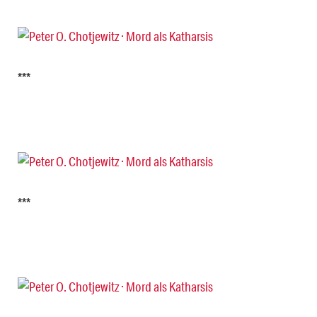
***
***