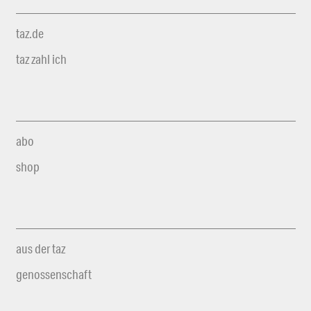
taz.de
taz zahl ich
abo
shop
aus der taz
genossenschaft