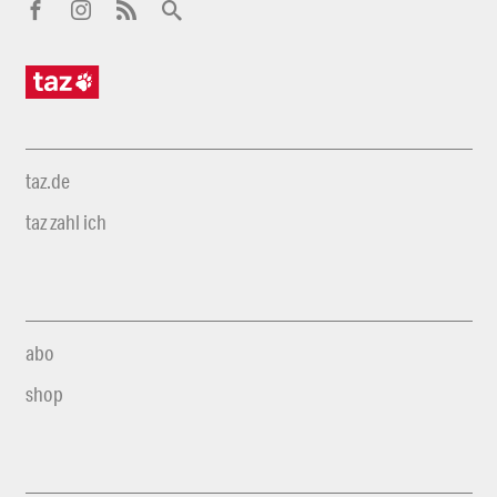
taz.de
taz zahl ich
abo
shop