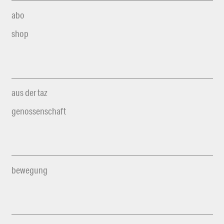
abo
shop
aus der taz
genossenschaft
bewegung