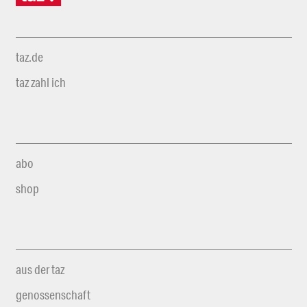
taz.de
taz zahl ich
abo
shop
aus der taz
genossenschaft