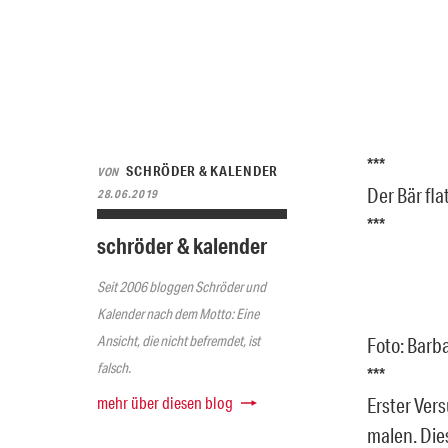
***
SCHRÖDER & KALENDER
VON
Der Bär fla
28.06.2019
***
schröder & kalender
Seit 2006 bloggen Schröder und
Kalender nach dem Motto: Eine
Ansicht, die nicht befremdet, ist
Foto: Barb
falsch.
***
mehr über diesen blog
Erster Ver
malen. Die