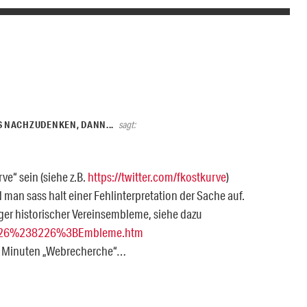
S NACHZUDENKEN, DANN...
sagt:
ve“ sein (siehe z.B.
https://twitter.com/fkostkurve
)
 man sass halt einer Fehlinterpretation der Sache auf.
iger historischer Vereinsembleme, siehe dazu
-%26%238226%3BEmbleme.htm
n 5 Minuten „Webrecherche“…