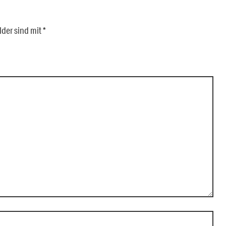
lder sind mit
*