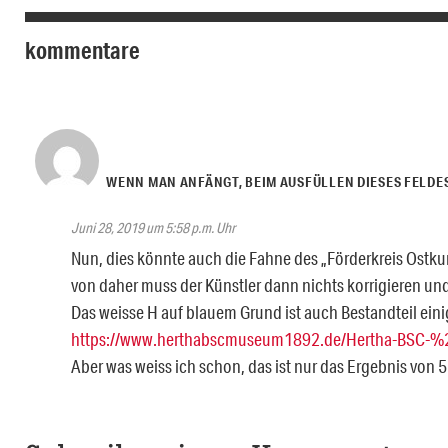
kommentare
WENN MAN ANFÄNGT, BEIM AUSFÜLLEN DIESES FELDE
Juni 28, 2019 um 5:58 p.m. Uhr
Nun, dies könnte auch die Fahne des „Förderkreis Ostkur
von daher muss der Künstler dann nichts korrigieren und
Das weisse H auf blauem Grund ist auch Bestandteil ein
https://www.herthabscmuseum1892.de/Hertha-BSC
Aber was weiss ich schon, das ist nur das Ergebnis vo