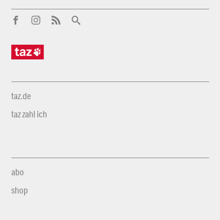
taz.de
taz zahl ich
abo
shop