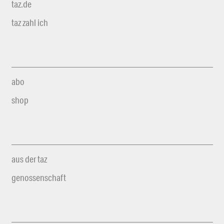
taz.de
taz zahl ich
abo
shop
aus der taz
genossenschaft