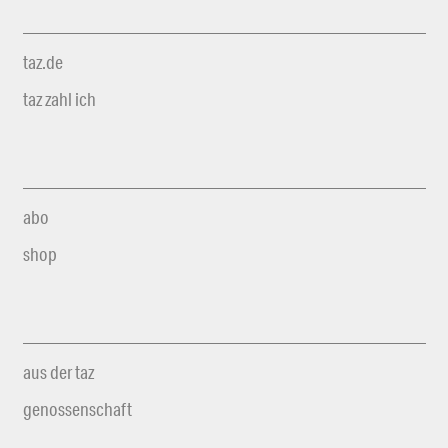
taz.de
taz zahl ich
abo
shop
aus der taz
genossenschaft