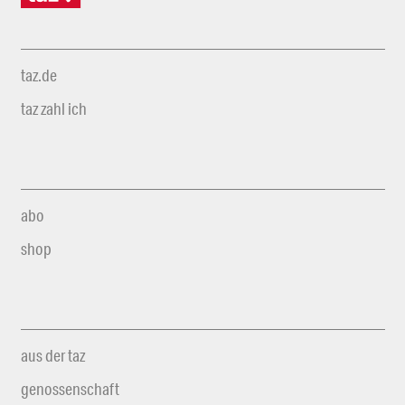
taz.de
taz zahl ich
abo
shop
aus der taz
genossenschaft