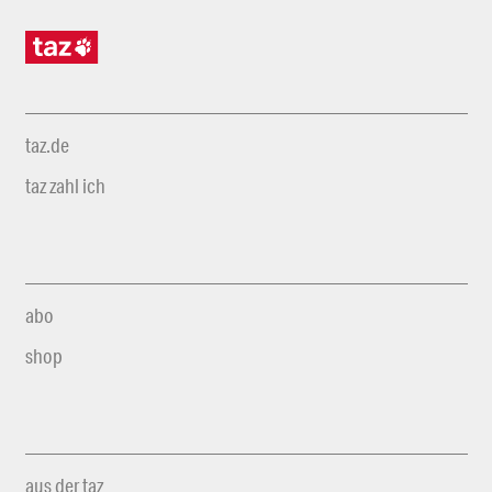
taz.de
taz zahl ich
abo
shop
aus der taz