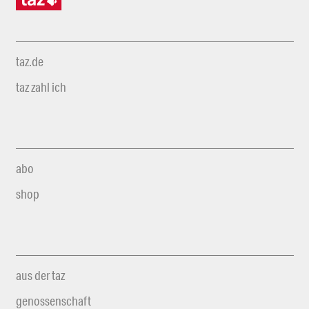
taz.de
taz zahl ich
abo
shop
aus der taz
genossenschaft