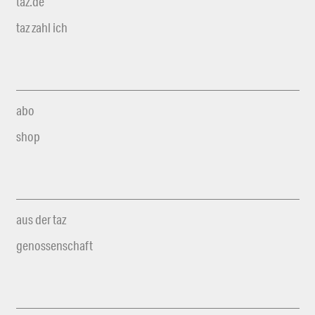
taz.de
taz zahl ich
abo
shop
aus der taz
genossenschaft