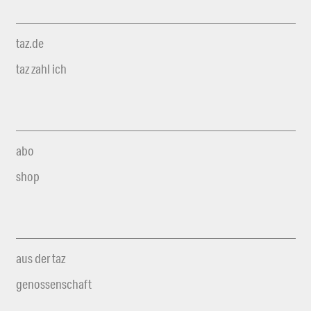
taz.de
taz zahl ich
abo
shop
aus der taz
genossenschaft