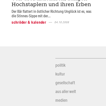
Hochstaplern und ihren Erben
Der Bär flattert in östlicher Richtung Unglück ist es, was
die Stinnes-Sippe mit der...
schröder & kalender
04.10.2008
politik
kultur
gesellschaft
aus aller welt
medien