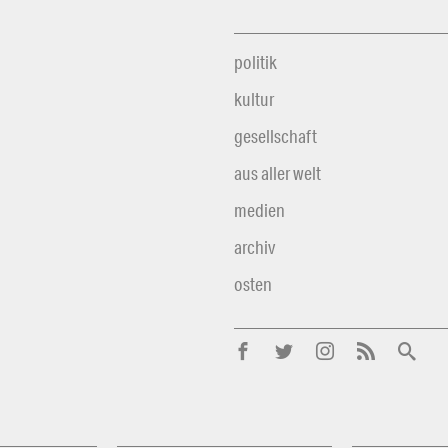
politik
kultur
gesellschaft
aus aller welt
medien
archiv
osten