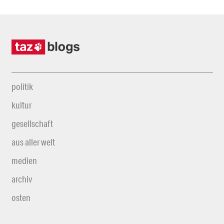
politik
kultur
gesellschaft
aus aller welt
medien
archiv
osten