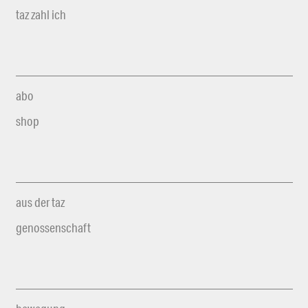
taz zahl ich
abo
shop
aus der taz
genossenschaft