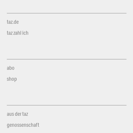
taz.de
taz zahl ich
abo
shop
aus der taz
genossenschaft