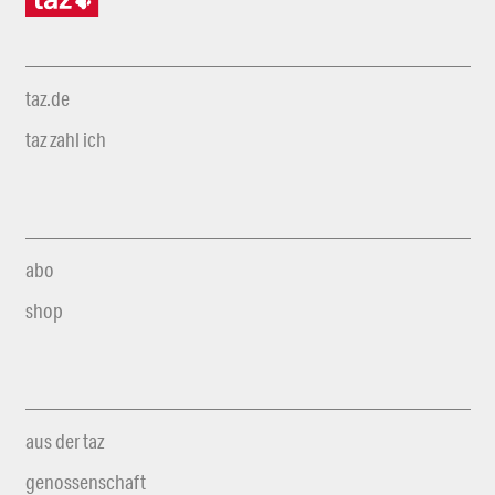
taz.de
taz zahl ich
abo
shop
aus der taz
genossenschaft