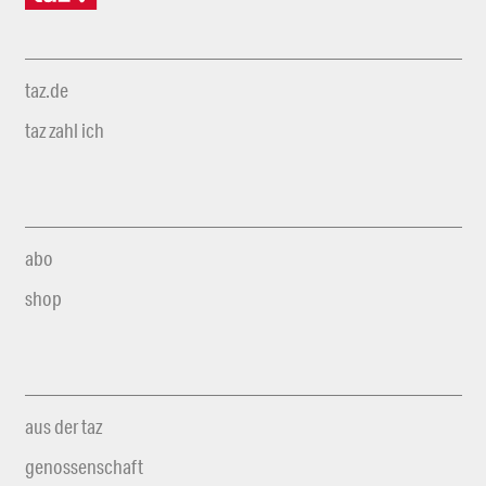
taz.de
taz zahl ich
abo
shop
aus der taz
genossenschaft