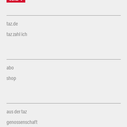
taz.de
taz zahl ich
abo
shop
aus der taz
genossenschaft