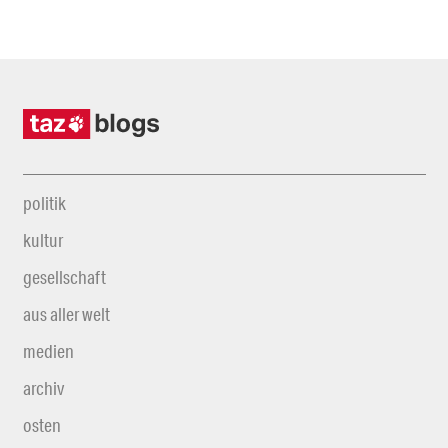
politik
kultur
gesellschaft
aus aller welt
medien
archiv
osten