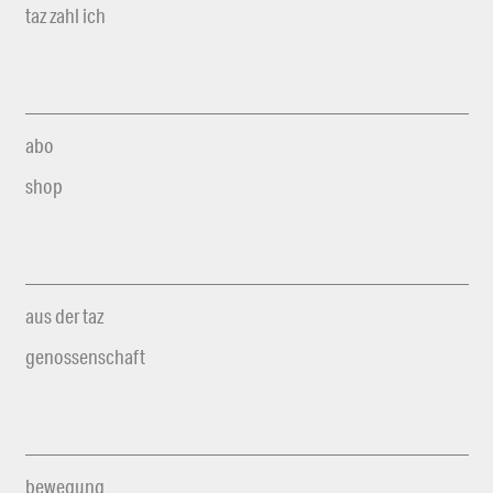
taz zahl ich
abo
shop
aus der taz
genossenschaft
bewegung