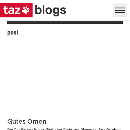
post
Gutes Omen
Der Bär flattert in nordöstlicher Richtung Dieses schöne Original