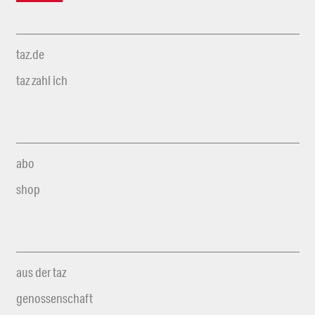
taz.de
taz zahl ich
abo
shop
aus der taz
genossenschaft