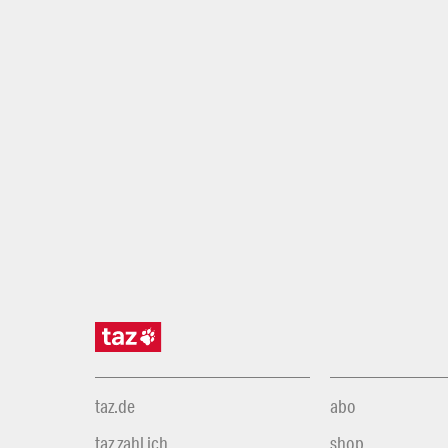
taz.de
abo
taz zahl ich
shop