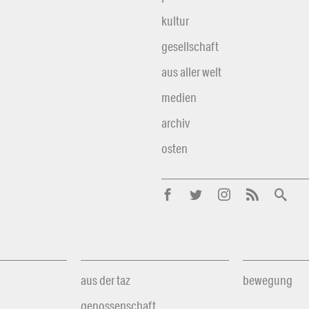
kultur
gesellschaft
aus aller welt
medien
archiv
osten
aus der taz
bewegung
genossenschaft