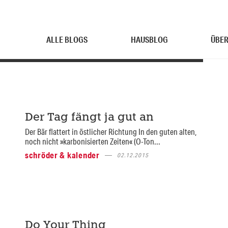
ALLE BLOGS
HAUSBLOG
ÜBER
Der Tag fängt ja gut an
Der Bär flattert in östlicher Richtung In den guten alten,
noch nicht »karbonisierten Zeiten« (O-Ton...
schröder & kalender
02.12.2015
Do Your Thing