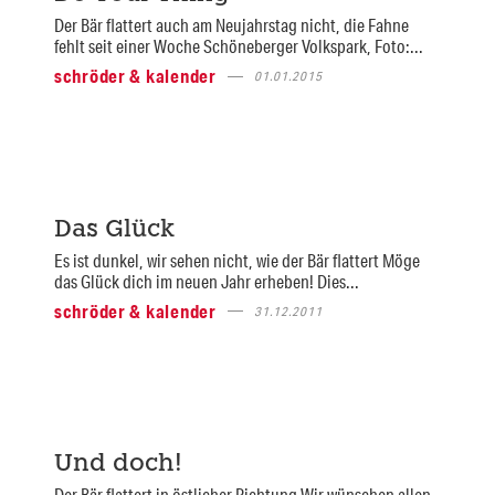
Der Bär flattert auch am Neujahrstag nicht, die Fahne
fehlt seit einer Woche Schöneberger Volkspark, Foto:...
schröder & kalender
01.01.2015
Das Glück
Es ist dunkel, wir sehen nicht, wie der Bär flattert Möge
das Glück dich im neuen Jahr erheben! Dies...
schröder & kalender
31.12.2011
Und doch!
Der Bär flattert in östlicher Richtung Wir wünschen allen