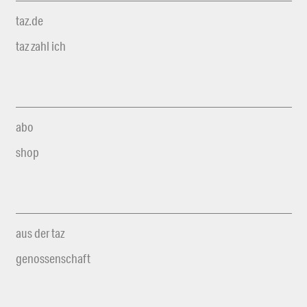
taz.de
taz zahl ich
abo
shop
aus der taz
genossenschaft