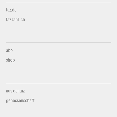
taz.de
taz zahl ich
abo
shop
aus der taz
genossenschaft