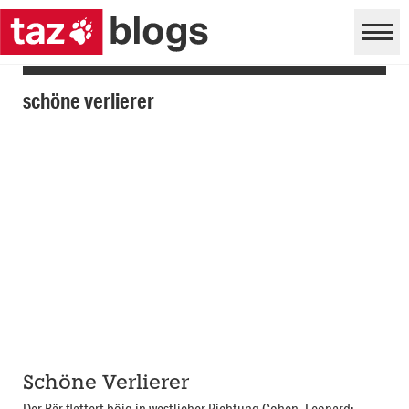
schöne verlierer
Schöne Verlierer
Der Bär flattert böig in westlicher Richtung Cohen, Leonard: