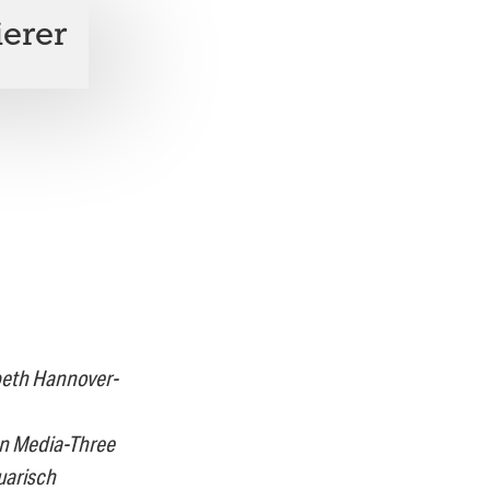
ierer
beth Hannover-
on Media-Three
uarisch