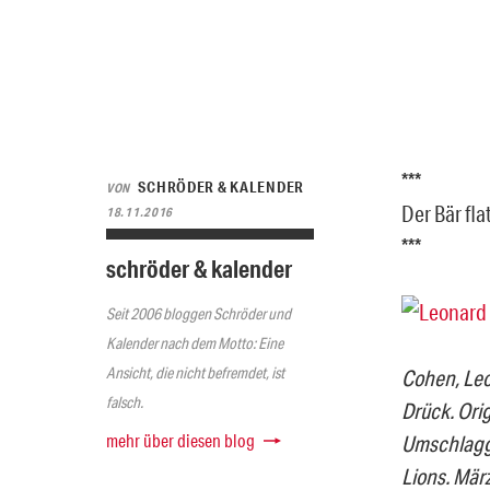
***
SCHRÖDER & KALENDER
VON
Der Bär fla
18.11.2016
***
schröder & kalender
Seit 2006 bloggen Schröder und
Kalender nach dem Motto: Eine
Ansicht, die nicht befremdet, ist
Cohen, Leo
falsch.
Drück. Orig
mehr über diesen blog
Umschlagge
Lions. März