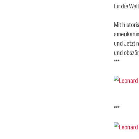
für die We
Mit histor
amerikanis
und Jetzt 
und obszön
***
***