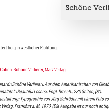
Schöne Verl
ttert böig in westlicher Richtung.
nard: ›Schöne Verlierer‹. Aus dem Amerikanischen von Elisa
inaltitel: ›Beautiful Losers‹. Engl. Brosch., 280 Seiten, (8°).
staltung: Typographie von Jörg Schröder mit einem Foto v
 Verlag, Frankfurt a. M. 1970 (Die Ausgabe ist nur noch antiq