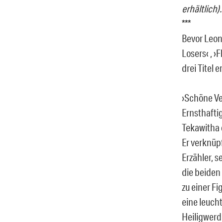
erhältlich).
***
Bevor Leon
Losers‹ , ›
drei Titel
›Schöne Ver
Ernsthafti
Tekawitha 
Er verknüp
Erzähler, 
die beiden
zu einer Fi
eine leuch
Heiligwerdu