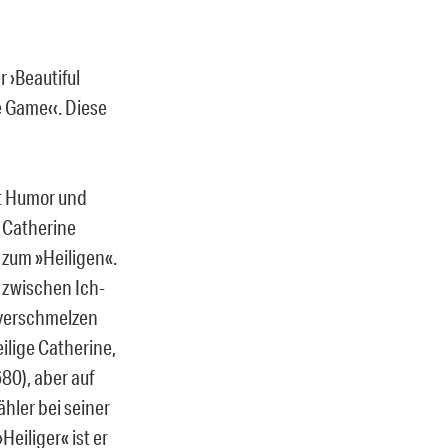
 ›Beautiful
e Game‹‹. Diese
mit Humor und
 Catherine
 zum »Heiligen«.
 zwischen Ich-
h verschmelzen
ilige Catherine,
680), aber auf
hler bei seiner
Heiliger« ist er