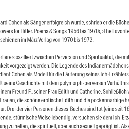
ard Cohen als Sänger erfolgreich wurde, schrieb er die Bücher
Flowers for Hitler. Poems & Songs 1956 bis 1970‹, ›The Favorit
 erschienen im März Verlag von 1970 bis 1972.
lierer‹ oszilliert zwischen Perversion und Spiritualität, die 
gkeit vorgezeigt werden. Die Legende des Indianermädchens
dient Cohen als Modell für die Läuterung seines Ich-Erzählers
ft seine Geschichte mit dem polymorph-perversen Verhältnis
seinem Freund F., seiner Frau Edith und Catherine. Schließlic
 Frauen, die schöne erotische Edith und die pockennarbige he
gur. Drei der vier Personen dieses Buches sind tot (eine seit 1
tende, stürmische Weise lebendig, versuchen sie dem Ich-Erzä
ng zu helfen, die spirituell, aber auch sexuell geprägt ist. Als»