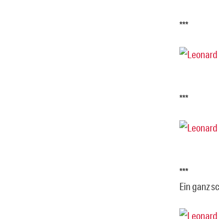
***
***
***
Ein ganz 