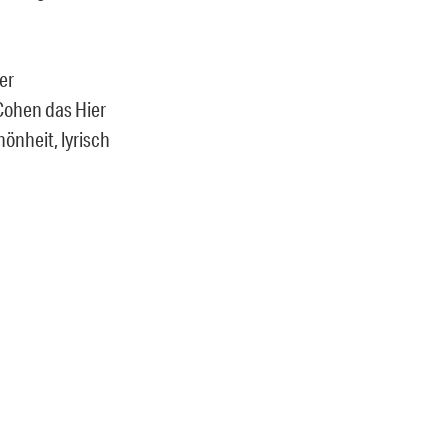
er
Cohen das Hier
önheit, lyrisch