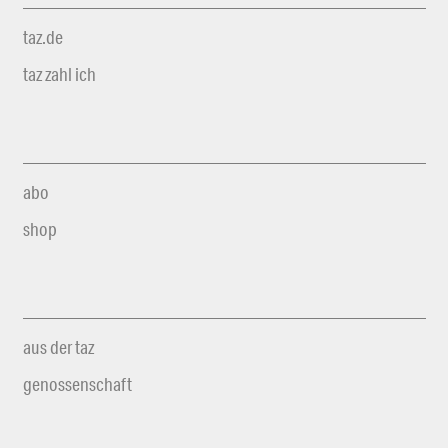
taz.de
taz zahl ich
abo
shop
aus der taz
genossenschaft