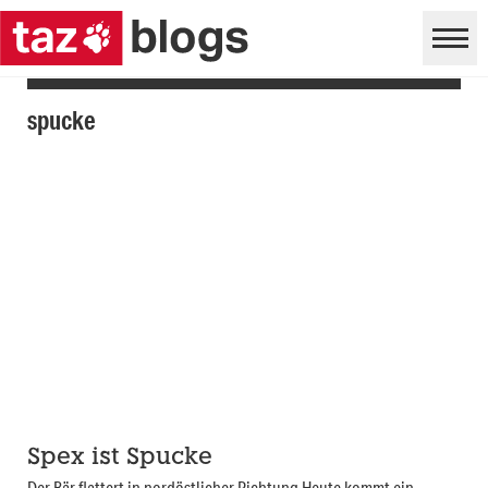
spucke
Spex ist Spucke
Der Bär flattert in nordöstlicher Richtung Heute kommt ein