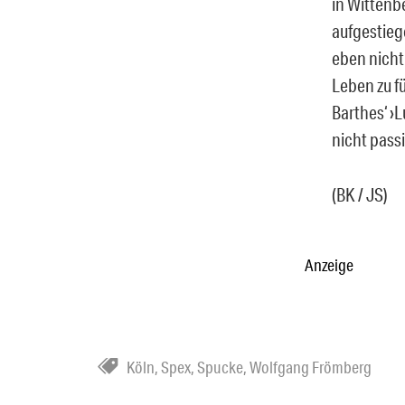
in Wittenb
aufgestieg
eben nicht
Leben zu f
Barthes‘ ›
nicht pass
(BK / JS)
Anzeige
Köln
,
Spex
,
Spucke
,
Wolfgang Frömberg