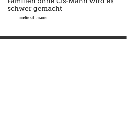
Familien ohne Cis-Mann wird es
schwer gemacht
amelie sittenauer