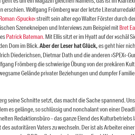
 geht es um ein Magazin gleichen Namens, das ist im Klartext 
ln erschien. Wolfgang Frömberg war der letzte Literaturredakt
 Roman ›Spucke‹
streift sein alter ego Walter Förster durch de
ischen Szenekneipen und Interviews zum Beispiel mit
Bret Ea
des
Patrick Bateman.
Mit Ellis sitzt er im Hyatt auf der »schäl 
den Dom im Blick.
Aber der Leser hat Glück,
es geht hier nic
drich Diederichsen, Dietmar Dath und die anderen ›SPEX‹-Gur
lfgang Frömberg die schwierige Übung von der prekären Kult
wegsame Gelände privater Beziehungen und dumpfer Familie
rg seine Schnitte setzt, das macht die Sache spannend. Uns f
 dem es gelänge, so schlüssig und nonchalant von einer Dead
elten Redaktionsbüro – das ganze Elend des Kulturbetriebs l
 des autoritären Vaters zu wechseln. Der ist als Arbeiter eine