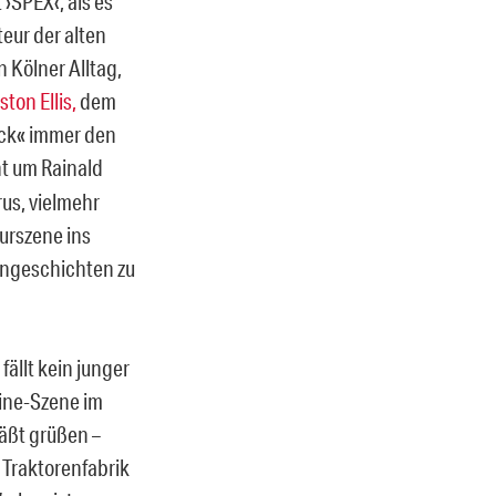
›SPEX‹, als es
eur der alten
n Kölner Alltag,
ston Ellis,
dem
Sick« immer den
ht um Rainald
us, vielmehr
urszene ins
ngeschichten zu
ällt kein junger
line-Szene im
äßt grüßen –
r Traktorenfabrik