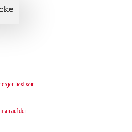
ucke
orgen liest sein
 man auf der