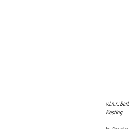
v.l.n.r.: B
Kesting