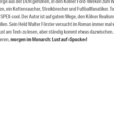
erge aus der DDR geflohen, in den Kölner Ford-Werken zum 
en, ein Kettenraucher, Streikbrecher und Fußballfanatiker. To
 SPEX-cool. Der Autor ist auf gutem Wege, den Kölner Realis
üllen. Sein Held Walter Förster versucht im Roman immer mal
Lust am Text‹ zu lesen, aber ständig kommt etwas dazwischen.
ieren,
morgen im Monarch: Lust auf ›Spucke‹!