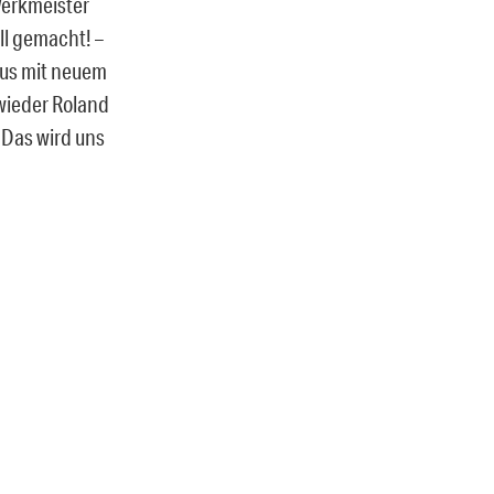
Werkmeister
ll gemacht! –
mus mit neuem
 wieder Roland
 Das wird uns