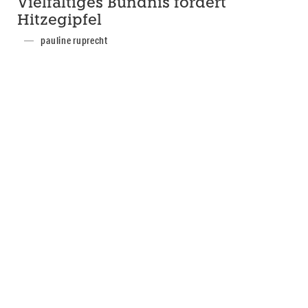
Vielfältiges Bündnis fordert
Hitzegipfel
pauline ruprecht