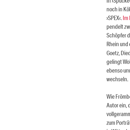
In ›Spucke‹
noch in Kö
›SPEX‹.
Im
pendelt zw
Schöpfer 
Rhein und 
Goetz, Die
gelingt Wo
ebenso un
wechseln.
Wie Frömbe
Autor ein,
vollgeramm
zum Porträt