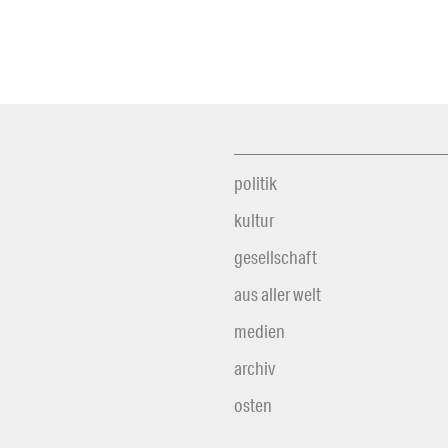
politik
kultur
gesellschaft
aus aller welt
medien
archiv
osten