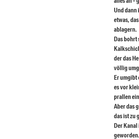
alles an –
Und dann
etwas, das
ablagern.
Das bohrt 
Kalkschich
der das He
völlig umg
Er umgibt 
es vor klei
prallen ei
Aber das g
das ist zu 
Der Kanal i
geworden