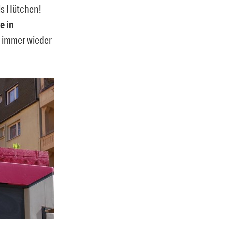
ls Hütchen!
e in
 immer wieder