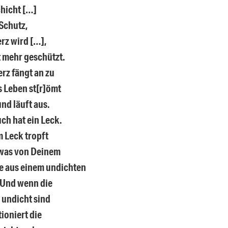
hicht […]
Schutz,
rz wird […],
ht mehr geschützt.
rz fängt an zu
s Leben st[r]ömt
nd läuft aus.
ch hat ein Leck.
 Leck tropft
twas von Deinem
e aus einem undichten
 Und wenn die
 undicht sind
ioniert die