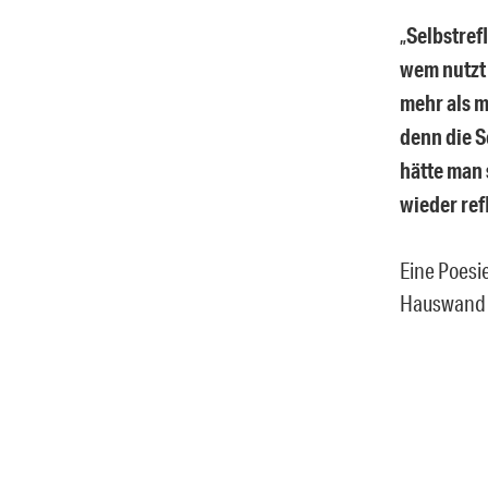
„
Selbstref
wem nutzt
mehr als 
denn die S
hätte man
wieder ref
Eine Poesi
Hauswand 