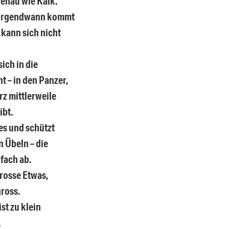
 genau wie Kalk.
 irgendwann kommt
 kann sich nicht
sich in die
t – in den Panzer,
rz mittlerweile
ibt.
es und schützt
n Übeln – die
nfach ab.
rosse Etwas,
gross.
st zu klein
.