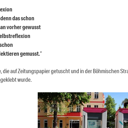
lexion
 denn das schon
man vorher gewusst
elbstreflexion
 schon
lektieren gemusst.
“
e, die auf Zeitungspapier getuscht und in der Böhmischen Str
geklebt wurde.