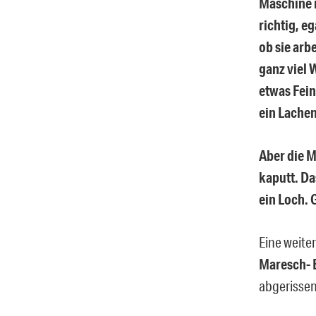
Maschine 
richtig, e
ob sie arbe
ganz viel 
etwas Fein
ein Lachen
Aber die M
kaputt. Da
ein Loch. 
Eine weite
Maresch- 
abgerissen.