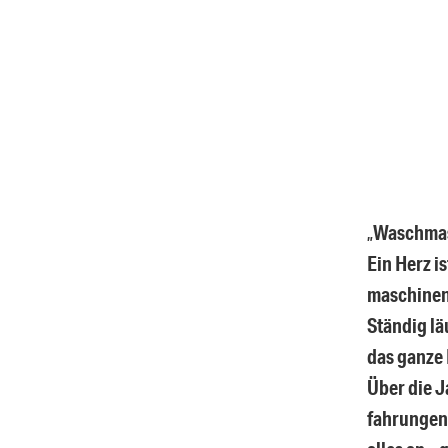
„
Waschmas
Ein Herz i
maschinen
Ständig lä
das ganze
Über die J
fahrungen