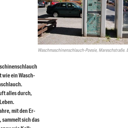
Waschmaschinenschlauch-Poesie, Mareschstraße. B
chinenschlauch
st wie ein Wasch-
schlauch.
uft alles durch,
 Leben.
ahre, mit den Er-
, sammelt sich das