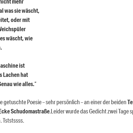
nicht mehr
gal was sie wäscht,
itet, oder mit
Weichspüler
es wäscht, wie
.
aschine ist
s Lachen hat
Genau wie alles.
“
re getuschte Poesie – sehr persönlich – an einer der beiden
Te
Ecke Schudomastraße
.Leider wurde das Gedicht zwei Tage 
 Tststssss.