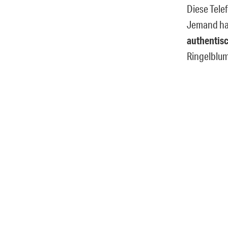
Diese Tele
Jemand hat
authentis
Ringelblum