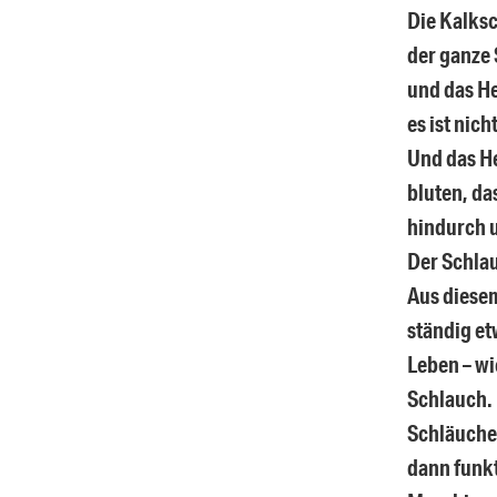
Die Kalksc
der ganze 
und das He
es ist nic
Und das He
bluten, da
hindurch u
Der Schlau
Aus diesem
ständig e
Leben – wi
Schlauch.
Schläuche
dann funkt