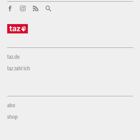
taz.de
taz zahl ich
abo
shop