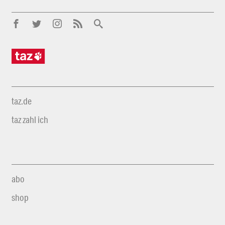
taz.de
taz zahl ich
abo
shop