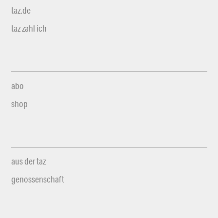
taz.de
taz zahl ich
abo
shop
aus der taz
genossenschaft