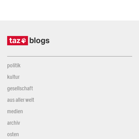
politik
kultur
gesellschaft
aus aller welt
medien
archiv
osten