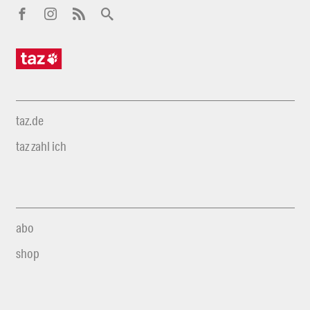
taz.de
taz zahl ich
abo
shop