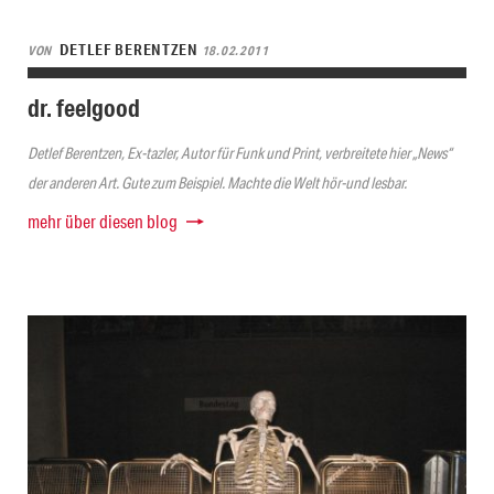
DETLEF BERENTZEN
VON
18.02.2011
dr. feelgood
Detlef Berentzen, Ex-tazler, Autor für Funk und Print, verbreitete hier „News“
der anderen Art. Gute zum Beispiel. Machte die Welt hör-und lesbar.
mehr über diesen blog