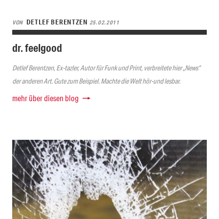
DETLEF BERENTZEN
VON
25.02.2011
dr. feelgood
Detlef Berentzen, Ex-tazler, Autor für Funk und Print, verbreitete hier „News“
der anderen Art. Gute zum Beispiel. Machte die Welt hör-und lesbar.
mehr über diesen blog