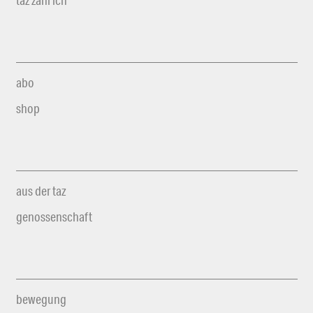
taz zahl ich
abo
shop
aus der taz
genossenschaft
bewegung