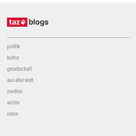
politik
kultur
gesellschaft
aus aller welt
medien
archiv
osten