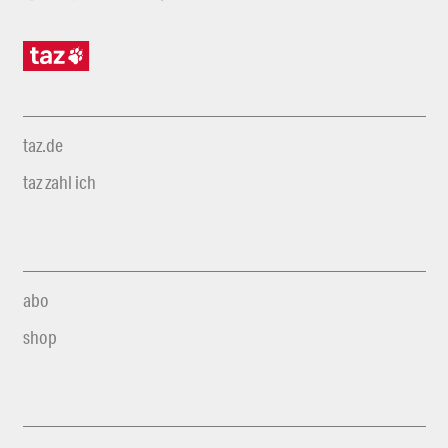
taz.de
taz zahl ich
abo
shop