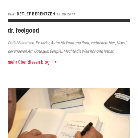
DETLEF BERENTZEN
VON
13.06.2011
dr. feelgood
Detlef Berentzen, Ex-tazler, Autor für Funk und Print, verbreitete hier „News“
der anderen Art. Gute zum Beispiel. Machte die Welt hör-und lesbar.
mehr über diesen blog