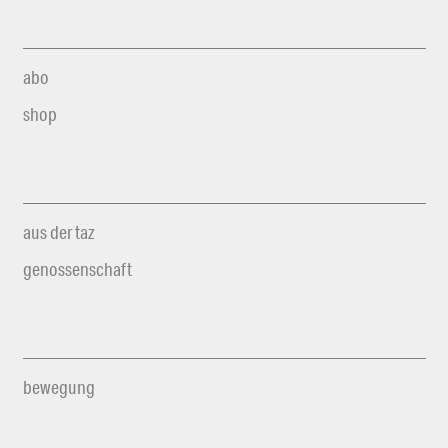
abo
shop
aus der taz
genossenschaft
bewegung