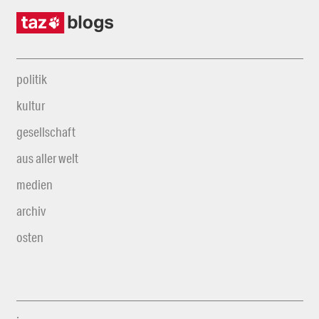
politik
kultur
gesellschaft
aus aller welt
medien
archiv
osten