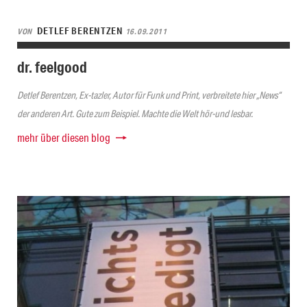
DETLEF BERENTZEN
VON
16.09.2011
dr. feelgood
Detlef Berentzen, Ex-tazler, Autor für Funk und Print, verbreitete hier „News“
der anderen Art. Gute zum Beispiel. Machte die Welt hör-und lesbar.
mehr über diesen blog