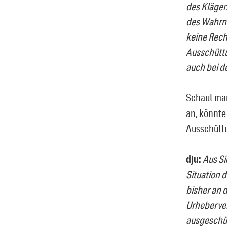
des Klägers
des Wahrn
keine Rech
Ausschüttu
auch bei d
Schaut man
an, könnte
Ausschüttu
dju:
Aus Sic
Situation 
bisher an d
Urheberver
ausgeschüt