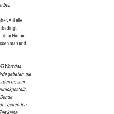
n bei.
er. Auf alle
unbedingt
er dem Himmel.
üssen man und
VG Wort das
rde gebeten, die
erden bis zum
urückgestellt.
ießende
 des geltenden
Zeit keine