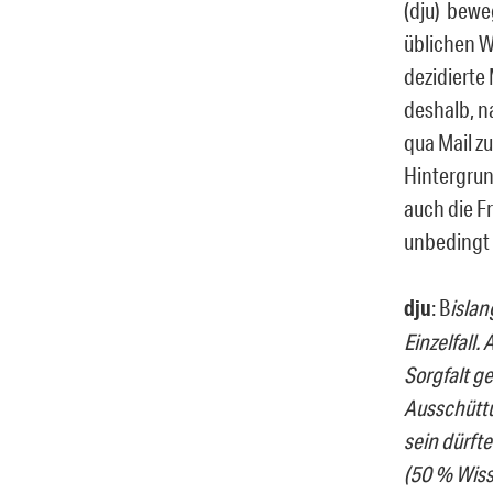
(dju) bewe
üblichen W
dezidierte
deshalb, n
qua Mail zu
Hintergrun
auch die F
unbedingt 
dju
: B
islan
Einzelfall.
Sorgfalt g
Ausschüttu
sein dürfte
(50 % Wiss