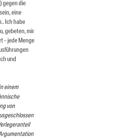
) gegen die
sein, eine
.. Ich habe
u, gebeten, mir
ert – jede Menge
Ausführungen
ich und
 in einem
männische
ung von
 ausgeschlossen
Verlegeranteil
e Argumentation