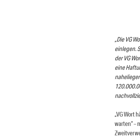
„Die VG Wo
einlegen. S
der VG Wor
eine Haftu
naheliegen
120.000.00
nachvollzie
„VG Wort hä
warten“ – m
Zweitverwe