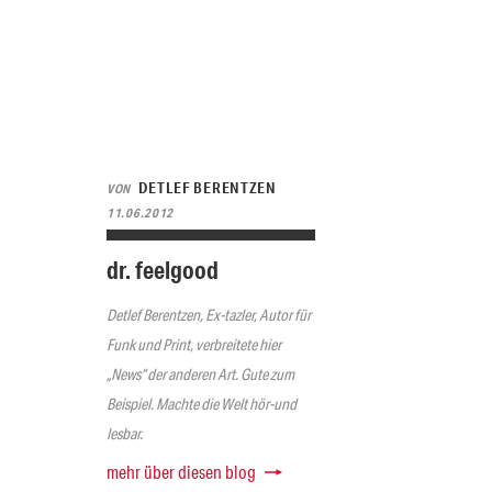
DETLEF BERENTZEN
VON
11.06.2012
dr. feelgood
Detlef Berentzen, Ex-tazler, Autor für
Funk und Print, verbreitete hier
„News“ der anderen Art. Gute zum
Beispiel. Machte die Welt hör-und
lesbar.
mehr über diesen blog