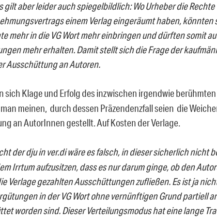
 gilt aber leider auch spiegelbildlich: Wo Urheber die Rechte
ehmungsvertrags einem Verlag eingeräumt haben, könnten 
te mehr in die VG Wort mehr einbringen und dürften somit au
ngen mehr erhalten. Damit stellt sich die Frage der kaufmän
er Ausschüttung an Autoren.
 sich Klage und Erfolg des inzwischen irgendwie berühmten
 man meinen, durch dessen Präzendenzfall seien die Weichen
ng an AutorInnen gestellt. Auf Kosten der Verlage.
ht der dju in ver.di wäre es falsch, in dieser sicherlich nicht
dem Irrtum aufzusitzen, dass es nur darum ginge, ob den Auto
ie Verlage gezahlten Ausschüttungen zufließen. Es ist ja nicht
gütungen in der VG Wort ohne vernünftigen Grund partiell an
tet worden sind. Dieser Verteilungsmodus hat eine lange Tra