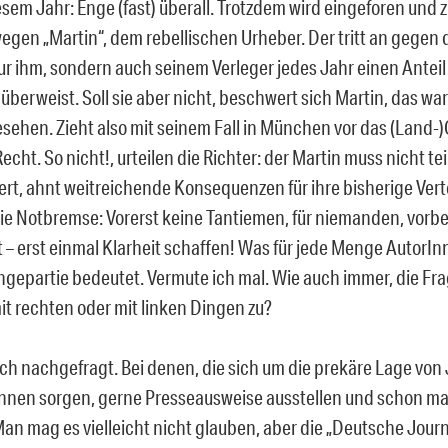
iesem Jahr: Enge (fast) überall. Trotzdem wird eingeforen und
egen „Martin“, dem rebellischen Urheber. Der tritt an gegen 
ur ihm, sondern auch seinem Verleger jedes Jahr einen Anteil 
berweist. Soll sie aber nicht, beschwert sich Martin, das war
esehen. Zieht also mit seinem Fall in München vor das (Land-
ht. So nicht!, urteilen die Richter: der Martin muss nicht te
iert, ahnt weitreichende Konsequenzen für ihre bisherige Ver
die Notbremse: Vorerst keine Tantiemen, für niemanden, vor
 – erst einmal Klarheit schaffen! Was für jede Menge AutorIn
gepartie bedeutet. Vermute ich mal. Wie auch immer, die Frag
it rechten oder mit linken Dingen zu?
ich nachgefragt. Bei denen, die sich um die prekäre Lage von
nnen sorgen, gerne Presseausweise ausstellen und schon mal 
 Man mag es vielleicht nicht glauben, aber die „Deutsche Jour