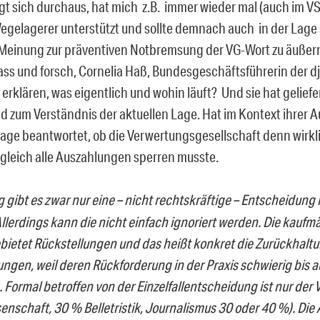
gt sich durchaus, hat mich z.B. immer wieder mal (auch im VS
egelagerer unterstützt und sollte demnach auch in der Lage 
 Meinung zur präventiven Notbremsung der VG-Wort zu äußern
ass und forsch, Cornelia Haß, Bundesgeschäftsführerin der dj
 erklären, was eigentlich und wohin läuft? Und sie hat gelief
d zum Verständnis der aktuellen Lage. Hat im Kontext ihrer 
rage beantwortet, ob die Verwertungsgesellschaft denn wirkl
gleich alle Auszahlungen sperren musste.
g gibt es zwar nur eine – nicht rechtskräftige – Entscheidung
 Allerdings kann die nicht einfach ignoriert werden. Die kauf
ebietet Rückstellungen und das heißt konkret die Zurückhalt
ngen, weil deren Rückforderung in der Praxis schwierig bis
. Formal betroffen von der Einzelfallentscheidung ist nur der 
enschaft, 30 % Belletristik, Journalismus 30 oder 40 %). Di