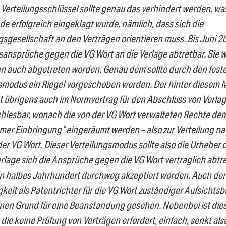
Verteilungsschlüssel sollte genau das verhindert werden, was 
de erfolgreich eingeklagt wurde, nämlich, dass sich die
sgesellschaft an den Verträgen orientieren muss. Bis Juni 2
ansprüche gegen die VG Wort an die Verlage abtretbar. Sie w
len auch abgetreten worden. Genau dem sollte durch den fest
smodus ein Riegel vorgeschoben werden. Der hinter diesem
t übrigens auch im Normvertrag für den Abschluss von Verlag
chlesbar, wonach die von der VG Wort verwalteten Rechte de
er Einbringung“ eingeräumt werden – also zur Verteilung n
der VG Wort. Dieser Verteilungsmodus sollte also die Urheber 
rlage sich die Ansprüche gegen die VG Wort vertraglich abtret
in halbes Jahrhundert durchweg akzeptiert worden. Auch der 
gkeit als Patentrichter für die VG Wort zuständiger Aufsichts
nen Grund für eine Beanstandung gesehen. Nebenbei ist dies
 die keine Prüfung von Verträgen erfordert, einfach, senkt als