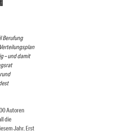
il Berufung
 Verteilungsplan
ig – und damit
ngsrat
 rund
dest
.000 Autoren
ll die
esem Jahr. Erst