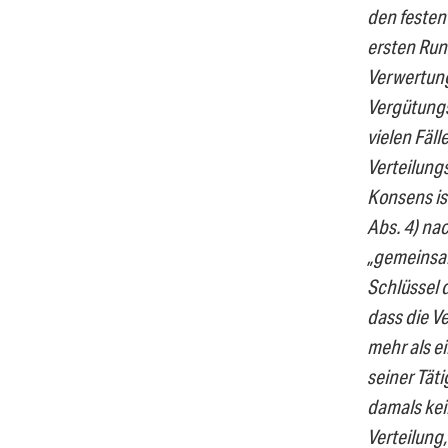
den festen 
ersten Run
Verwertung
Vergütungs
vielen Fäl
Verteilung
Konsens is
Abs. 4) na
„gemeinsam
Schlüssel 
dass die Ve
mehr als e
seiner Täti
damals kei
Verteilung,