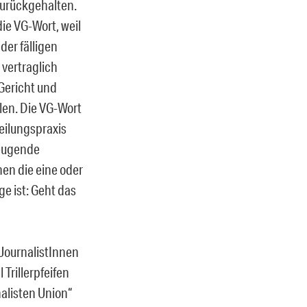
 zurückgehalten.
die VG-Wort, weil
der fälligen
 vertraglich
)Gericht und
ilen. Die VG-Wort
teilungspraxis
beugende
nen die eine oder
e ist: Geht das
 JournalistInnen
Trillerpfeifen
nalisten Union“