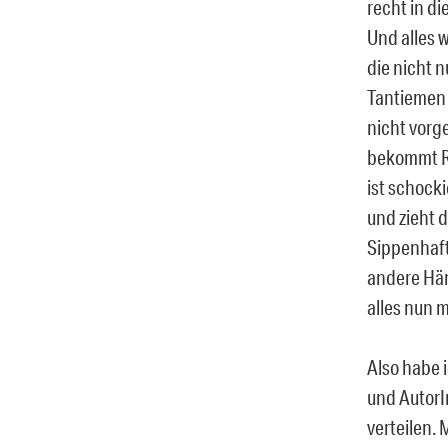
recht in d
Und alles w
die nicht n
Tantiemen ü
nicht vorg
bekommt Rec
ist schock
und zieht 
Sippenhaft
andere Hän
alles nun m
Also habe 
und AutorI
verteilen.