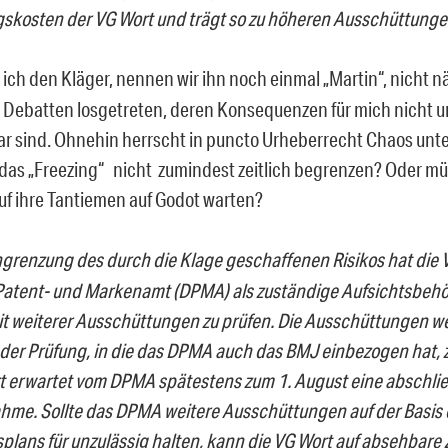
skosten der VG Wort und trägt so zu höheren Ausschüttunge
ch den Kläger, nennen wir ihn noch einmal „Martin“, nicht näh
er Debatten losgetreten, deren Konsequenzen für mich nicht 
r sind. Ohnehin herrscht in puncto Urheberrecht Chaos unt
as „Freezing“ nicht zumindest zeitlich begrenzen? Oder m
auf ihre Tantiemen auf Godot warten?
ngrenzung des durch die Klage geschaffenen Risikos hat die 
atent- und Markenamt (DPMA) als zuständige Aufsichtsbehö
it weiterer Ausschüttungen zu prüfen. Die Ausschüttungen w
der Prüfung, in die das DPMA auch das BMJ einbezogen hat, z
t erwartet vom DPMA spätestens zum 1. August eine abschl
hme. Sollte das DPMA weitere Ausschüttungen auf der Basis
splans für unzulässig halten, kann die VG Wort auf absehbare 