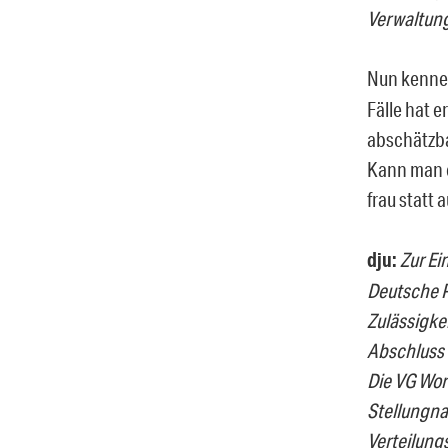
Verwaltung
Nun kenne i
Fälle hat 
abschätzba
Kann man d
frau statt 
dju:
Zur Ei
Deutsche P
Zulässigke
Abschluss 
Die VG Wor
Stellungna
Verteilung