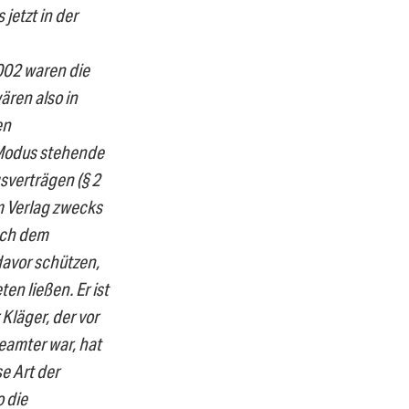
jetzt in der
002 waren die
ären also in
en
 Modus stehende
sverträgen (§ 2
m Verlag zwecks
ach dem
davor schützen,
en ließen. Er ist
Kläger, der vor
beamter war, hat
e Art der
o die