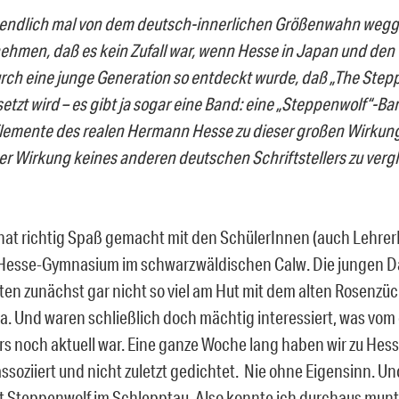
 endlich mal von dem deutsch-innerlichen Größenwahn wegg
ehmen, daß es kein Zufall war, wenn Hesse in Japan und den 
rch eine junge Generation so entdeckt wurde, daß „The Step
etzt wird – es gibt ja sogar eine Band: eine „Steppenwolf“-Ba
Elemente des realen Hermann Hesse zu dieser großen Wirkun
der Wirkung keines anderen deutschen Schriftstellers zu vergl
hat richtig Spaß gemacht mit den SchülerInnen (auch Lehre
esse-Gymnasium im schwarzwäldischen Calw. Die jungen 
ten zunächst gar nicht so viel am Hut mit dem alten Rosenzüc
. Und waren schließlich doch mächtig interessiert, was vo
rs noch aktuell war.
Eine ganze Woche lang haben wir zu Hess
 assoziiert und nicht zuletzt gedichtet. Nie ohne Eigensinn. 
 Steppenwolf im Schlepptau. Also konnte ich durchaus munt