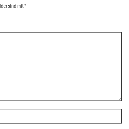
lder sind mit
*