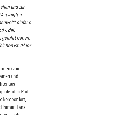
ehen und zur
Vereinigten
penwolf“ einfach
nd -, daß
g geführt haben,
eichen ist. (Hans
rInnen) vom
Damen und
hter aus
m quälenden Rad
e komponiert,
Und immer Hans
eres, auch