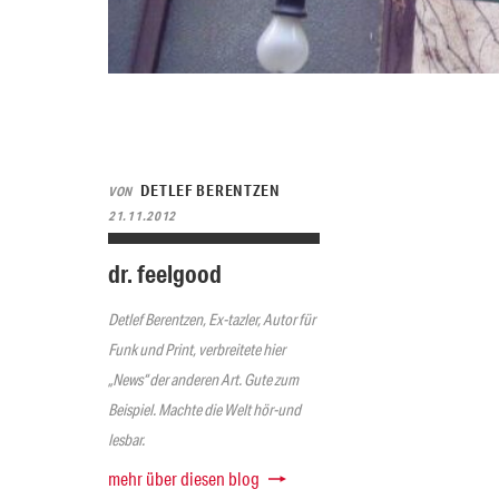
DETLEF BERENTZEN
VON
21.11.2012
dr. feelgood
Detlef Berentzen, Ex-tazler, Autor für
Funk und Print, verbreitete hier
„News“ der anderen Art. Gute zum
Beispiel. Machte die Welt hör-und
lesbar.
mehr über diesen blog