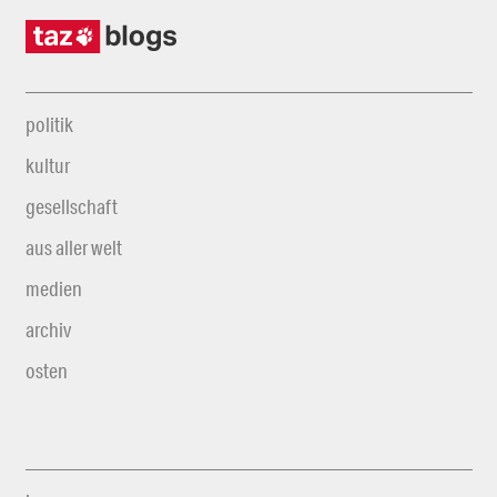
politik
kultur
gesellschaft
aus aller welt
medien
archiv
osten