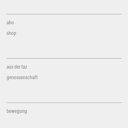
abo
shop
aus der taz
genossenschaft
bewegung