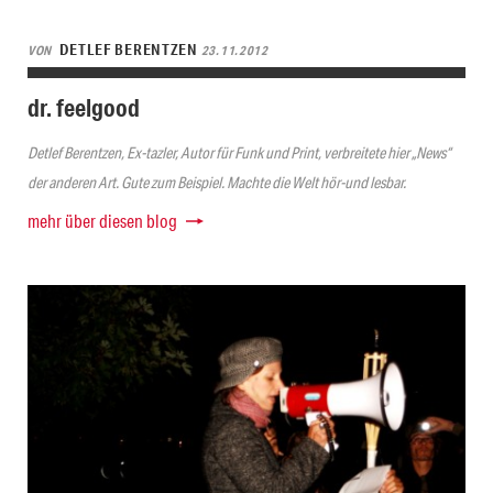
DETLEF BERENTZEN
VON
23.11.2012
dr. feelgood
Detlef Berentzen, Ex-tazler, Autor für Funk und Print, verbreitete hier „News“
der anderen Art. Gute zum Beispiel. Machte die Welt hör-und lesbar.
mehr über diesen blog