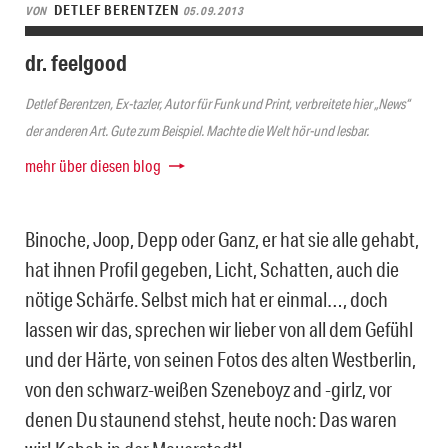
DETLEF BERENTZEN
VON
05.09.2013
dr. feelgood
Detlef Berentzen, Ex-tazler, Autor für Funk und Print, verbreitete hier „News“
der anderen Art. Gute zum Beispiel. Machte die Welt hör-und lesbar.
mehr über diesen blog
Binoche, Joop, Depp oder Ganz, er hat sie alle gehabt,
hat ihnen Profil gegeben, Licht, Schatten, auch die
nötige Schärfe. Selbst mich hat er einmal…, doch
lassen wir das, sprechen wir lieber von all dem Gefühl
und der Härte, von seinen Fotos des alten Westberlin,
von den schwarz-weißen Szeneboyz and -girlz, vor
denen Du staunend stehst, heute noch: Das waren