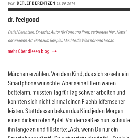
DETLEF BERENTZEN
VON
19.06.2014
dr. feelgood
Detlef Berentzen, Ex-tazler, Autor für Funk und Print, verbreitete hier „News“
der anderen Art. Gute zum Beispiel. Machte die Welt hör-und lesbar.
mehr über diesen blog
Märchen erzählen. Von dem Kind, das sich so sehr ein
Smartphone wünschte. Aber seine Eltern waren
bettelarm, mussten Tag für Tag schwer arbeiten und
konnten sich nicht einmal einen Flachbildfernseher
leisten. Stattdessen bekam das Kind jeden Morgen
einen dicken roten Apfel. Vor dem saß es nun, schaute
ihn lange an und flüsterte: „Ach, wenn Du nur ein