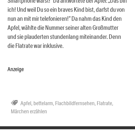
Smartphone wärst!“ Da antwortete der Apfel: „Das bin
ich! Und weil Du so ein braves Kind bist, darfst du von
nun an mit mir telefonieren!“ Da nahm das Kind den
Apfel, wählte die Nummer seiner alten Großmutter
und sie plauderten stundenlang miteinander. Denn
die Flatrate war inklusive.
Anzeige
Apfel
,
bettelarm
,
Flachbildfernsehen
,
Flatrate
,
Märchen erzählen