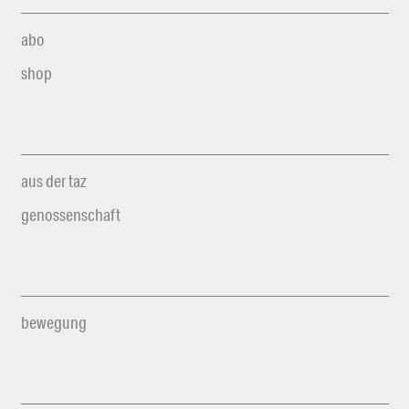
abo
shop
aus der taz
genossenschaft
bewegung