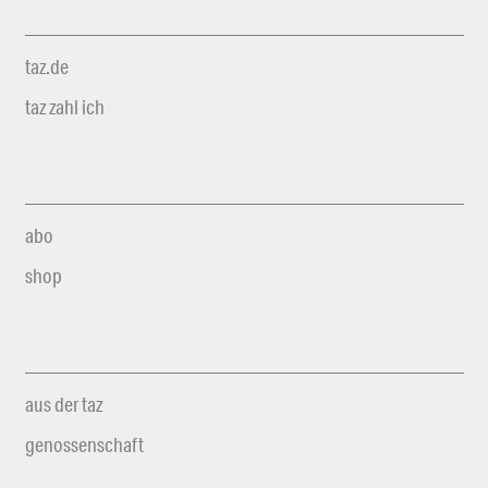
taz.de
taz zahl ich
abo
shop
aus der taz
genossenschaft